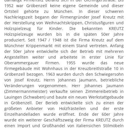
1952 war Gröbenzell keine eigene Gemeinde und dieser
Ortsteil gehörte zu München. In dieser schweren
Nachkriegszeit begann der Firmengründer Josef Kreutz mit
der Herstellung von Weihnachtskrippen, Christusfiguren und
Holzspielzeug für Kinder. Die bekannten KREUTZ
Holzspielzeuge wurden bis in die späten 50er Jahre
produziert. Seit
1947 / 1948
ist die Firma Kreutz auf dem
Münchner Krippenmarkt mit einem Stand vertreten. Anfang
der 50er Jahre entwickelte sich der Betrieb mit mehreren
Angestellten weiter und arbeitete in erster Linie für
Oberammergauer Firmen. 1955 wurde das neue
Firmegebäude mit Wohnhaus in der Kreuzbreitlstraße 10 in
Gröbenzell bezogen. 1963 wurden durch den Schwiegersohn
von Josef Kreutz, Herrn Johannes Jaumann, betriebliche
Veränderungen vorgenommen. Herr Johannes Jaumann
(Zimmermannmeister) verkaufte seinen Zimmereibetrieb in
Lauingen (Schwaben) und baute ein neues Werkstattgebaude
in Gröbenzell. Der Berieb entwickelte sich zu einen der
größeten Anbieter von Holzfrästeilen und der erste
Einzelhandelladen wurde eröffnet. Ende der 60er Jahre
wurde ein weiterer Geschäftszweig der Firma KREUTZ durch
einen Import und Großhandel von italiensichen Stilmöbeln